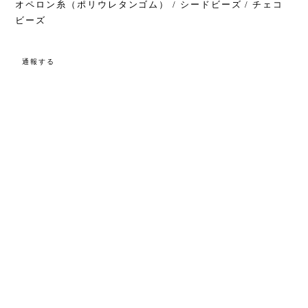
オペロン糸（ポリウレタンゴム） / シードビーズ / チェコ
ビーズ
通報する