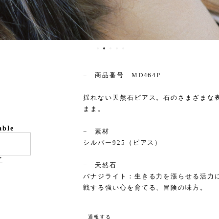
− 商品番号 MD464P
揺れない天然石ピアス。石のさまざまな
まま。
able
− 素材
シルバー925（ピアス）
け
− 天然石
バナジライト：生きる力を漲らせる活力
戦する強い心を育てる、冒険の味方。
通報する