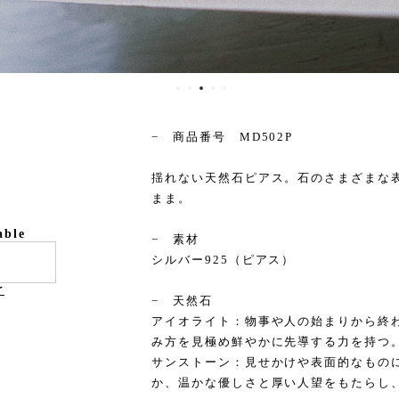
− 商品番号 MD502P
揺れない天然石ピアス。石のさまざまな
まま。
able
− 素材
シルバー925（ピアス）
け
− 天然石
アイオライト：物事や人の始まりから終
み方を見極め鮮やかに先導する力を持つ
サンストーン：見せかけや表面的なもの
か、温かな優しさと厚い人望をもたらし