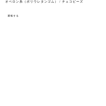
オペロン糸（ポリウレタンゴム） / チェコビーズ
通報する