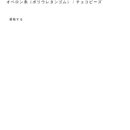
オペロン糸（ポリウレタンゴム） / チェコビーズ
通報する