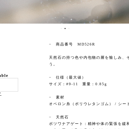
− 商品番号 MD526R
天然石の持つ色や内包物の層を愉しみ、その「 
う。
able
− 仕様（最大値）
サイズ：#9-11 重量：0.85g
け
− 素材
オペロン糸（ポリウレタンゴム） / シー
− 天然石
ボツワナアゲート：精神や体の緊張を緩