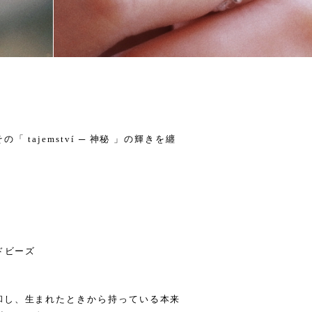
tajemství ─ 神秘 」の輝きを纏
ドビーズ
和し、生まれたときから持っている本来