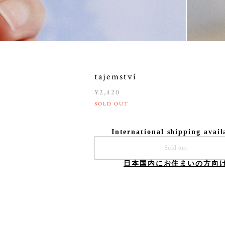
tajemství
¥2,420
SOLD OUT
International shipping avail
Sold out
日本国内にお住まいの方向