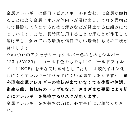
金属アレルギーは傷口（ピアスホールも含む）に金属が触れ
ることにより金属イオンが体内へが溶け出し、それを異物と
して排除しようとするために痒みなどが発生する仕組みにな
っています。また、長時間使用することで汗などが作用して
溶け出し、触れている場所が傷口でない場合にもその症状が
発生します。
thoughtsのアクセサリーはシルバー色のものをシルバー
925（SV925）、ゴールド色のものは14金ゴールドフィル
ド（14KGF）を主な使用素材としており、比較的イオン化
しにくくアレルギー症状が出にくい金属ではありますが
※
今現在金属アレルギーの症状が出ていなくても体質や体調、
衛生状態、着脱時のトラブルなど、さまざまな要因により新
たにアレルギーを発症するリスクがあります。
金属アレルギーをお持ちの方は、必ず事前にご相談くださ
い。